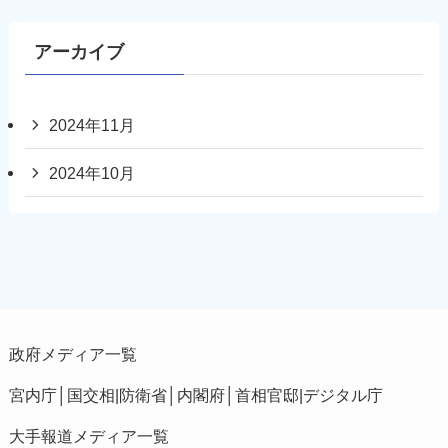
アーカイブ
2024年11月
2024年10月
政府メディア一覧
宮内庁
│
国交相
|
防衛省
│
内閣府
│
首相官邸
|
デジタル庁
大手報道メディア一覧