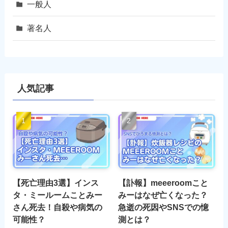
一般人
著名人
人気記事
【死亡理由3選】インス
【訃報】meeeroomこと
タ・ミールームことみー
みーはなぜ亡くなった？
さん死去！自殺や病気の
急逝の死因やSNSでの憶
可能性？
測とは？